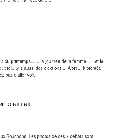
u printemps.... ...la journée de la femme... ...et le
ublier....y a aussi des elections.... Alors... à bientôt...
 pas d'aller voir...
n plein air
s aux Bouchons. Les photos de ces 2 débats sont