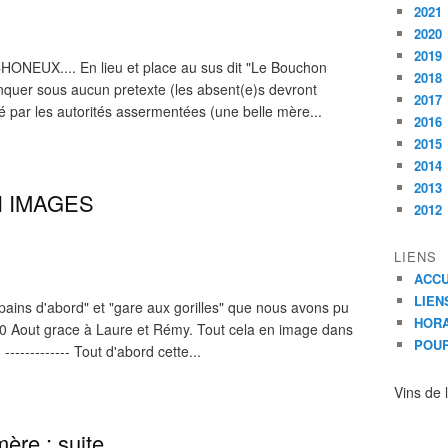
2021
2020
2019
X.... En lieu et place au sus dit "Le Bouchon
2018
manquer sous aucun pretexte (les absent(e)s devront
2017
 par les autorités assermentées (une belle mère...
2016
2015
2014
2013
 IMAGES
2012
LIENS
ACCU
LIEN
opains d'abord" et "gare aux gorilles" que nous avons pu
HORA
30 Aout grace à Laure et Rémy. Tout cela en image dans
POUR
---------- Tout d'abord cette...
Vins de 
ère : suite