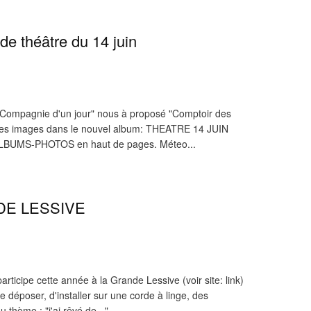
de théâtre du 14 juin
a "Compagnie d'un jour" nous à proposé "Comptoir des
 les images dans le nouvel album: THEATRE 14 JUIN
 ALBUMS-PHOTOS en haut de pages. Méteo...
NDE LESSIVE
cipe cette année à la Grande Lessive (voir site: link)
t de déposer, d'installer sur une corde à linge, des
thème : "j'ai rêvé de..."...