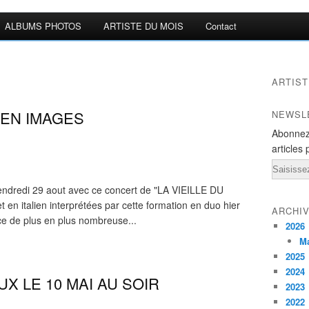
ALBUMS PHOTOS
ARTISTE DU MOIS
Contact
ARTIST
 EN IMAGES
NEWSL
Abonnez
articles 
Email
vendredi 29 aout avec ce concert de "LA VIEILLE DU
en italien interprétées par cette formation en duo hier
ARCHI
nce de plus en plus nombreuse...
2026
M
2025
2024
 LE 10 MAI AU SOIR
2023
2022