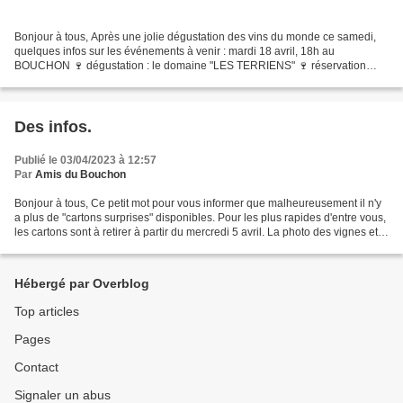
Bonjour à tous, Après une jolie dégustation des vins du monde ce samedi,
quelques infos sur les événements à venir : mardi 18 avril, 18h au
BOUCHON 🍷 dégustation : le domaine "LES TERRIENS" 🍷 réservation
obligatoire : 25€ Petit tour d'horizon de ce domaine...
Des infos.
Publié le 03/04/2023 à 12:57
Par
Amis du Bouchon
Bonjour à tous, Ce petit mot pour vous informer que malheureusement il n'y
a plus de "cartons surprises" disponibles. Pour les plus rapides d'entre vous,
les cartons sont à retirer à partir du mercredi 5 avril. La photo des vignes et
des bananiers a été...
Hébergé par Overblog
Top articles
Pages
Contact
Signaler un abus