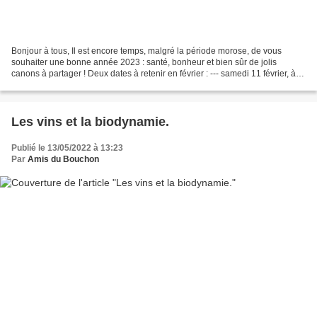
Bonjour à tous, Il est encore temps, malgré la période morose, de vous
souhaiter une bonne année 2023 : santé, bonheur et bien sûr de jolis
canons à partager ! Deux dates à retenir en février : --- samedi 11 février, à
partir de 10h Pour fêter Valentine,...
Les vins et la biodynamie.
Publié le 13/05/2022 à 13:23
Par
Amis du Bouchon