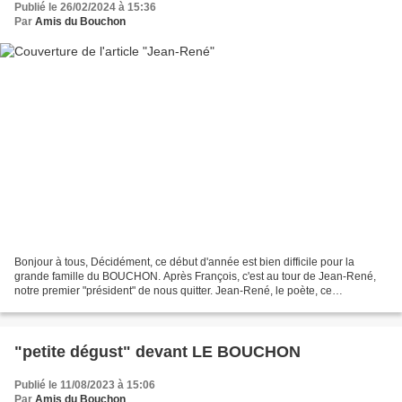
Publié le 26/02/2024 à 15:36
Par
Amis du Bouchon
Bonjour à tous, Décidément, ce début d'année est bien difficile pour la
grande famille du BOUCHON. Après François, c'est au tour de Jean-René,
notre premier "président" de nous quitter. Jean-René, le poète, ce
personnage "différent", que l'on ne comprenait...
"petite dégust" devant LE BOUCHON
Publié le 11/08/2023 à 15:06
Par
Amis du Bouchon