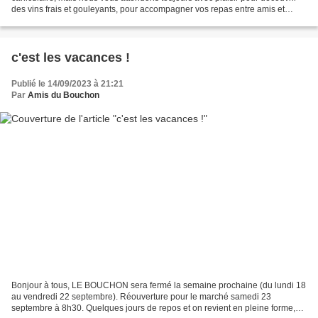
des vins frais et gouleyants, pour accompagner vos repas entre amis et
barbecues. Les rosés, frais simples...
c'est les vacances !
Publié le 14/09/2023 à 21:21
Par
Amis du Bouchon
Bonjour à tous, LE BOUCHON sera fermé la semaine prochaine (du lundi 18
au vendredi 22 septembre). Réouverture pour le marché samedi 23
septembre à 8h30. Quelques jours de repos et on revient en pleine forme,