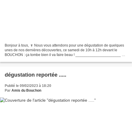
Bonjour à tous, 🍷 Nous vous attendons pour une dégustation de quelques
unes de nos dernières découvertes, ce samedi de 10h à 12h devant le
BOUCHON : ça tombe bien il va faire beau ! ______________________ 🍣
Avant un printemps chargé, avec notamment le...
dégustation reportée .....
Publié le 09/02/2023 à 18:20
Par
Amis du Bouchon