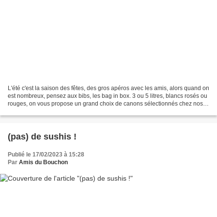
L'été c'est la saison des fêtes, des gros apéros avec les amis, alors quand on
est nombreux, pensez aux bibs, les bag in box. 3 ou 5 litres, blancs rosés ou
rouges, on vous propose un grand choix de canons sélectionnés chez nos
vignerons préférés. Un...
(pas) de sushis !
Publié le 17/02/2023 à 15:28
Par
Amis du Bouchon