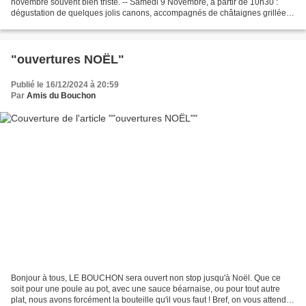
novembre souvent bien triste. -- Samedi 9 Novembre, à partir de 10h30 :
dégustation de quelques jolis canons, accompagnés de châtaignes grillées
de l'ami Toni et des pizzas de Pastavel....
"ouvertures NOËL"
Publié le 16/12/2024 à 20:59
Par
Amis du Bouchon
Bonjour à tous, LE BOUCHON sera ouvert non stop jusqu'à Noël. Que ce
soit pour une poule au pot, avec une sauce béarnaise, ou pour tout autre
plat, nous avons forcément la bouteille qu'il vous faut ! Bref, on vous attend