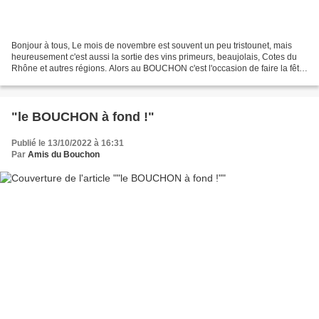
Bonjour à tous, Le mois de novembre est souvent un peu tristounet, mais
heureusement c'est aussi la sortie des vins primeurs, beaujolais, Cotes du
Rhône et autres régions. Alors au BOUCHON c'est l'occasion de faire la fête
! la date : samedi 19 novembre...
"le BOUCHON à fond !"
Publié le 13/10/2022 à 16:31
Par
Amis du Bouchon