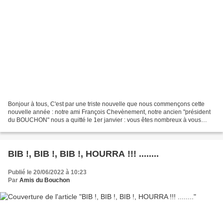
Bonjour à tous, C'est par une triste nouvelle que nous commençons cette
nouvelle année : notre ami François Chevènement, notre ancien "président
du BOUCHON" nous a quitté le 1er janvier : vous êtes nombreux à vous
souvenir sans doute de bons moments partagés...
BIB !, BIB !, BIB !, HOURRA !!! ........
Publié le 20/06/2022 à 10:23
Par
Amis du Bouchon