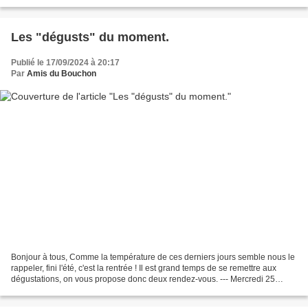
pour un automne animé avec des dégustations...
Les "dégusts" du moment.
Publié le 17/09/2024 à 20:17
Par
Amis du Bouchon
Bonjour à tous, Comme la température de ces derniers jours semble nous le
rappeler, fini l'été, c'est la rentrée ! Il est grand temps de se remettre aux
dégustations, on vous propose donc deux rendez-vous. --- Mercredi 25
septembre, à 18h : "un tour de...