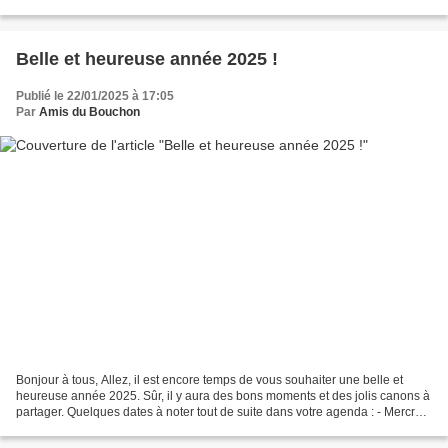
de pied ferme, avec toujours quelques...
Belle et heureuse année 2025 !
Publié le 22/01/2025 à 17:05
Par
Amis du Bouchon
Bonjour à tous, Allez, il est encore temps de vous souhaiter une belle et
heureuse année 2025. Sûr, il y aura des bons moments et des jolis canons à
partager. Quelques dates à noter tout de suite dans votre agenda : - Mercredi
19 Février à 18h au BOUCHON,...