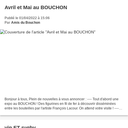
Avril et Mai au BOUCHON
Publié le 01/04/2022 à 15:06
Par
Amis du Bouchon
Bonjour à tous, Plein de nouvelles à vous annoncer : ---- Tout d'abord une
expo au BOUCHON ! Des figurines en fil de fer à découvrir disséminées
entre les bouteilles par l'artiste François Lacour. On attend votre visite ! ----
Avril sera animé : En vrac...
vin ET rugby