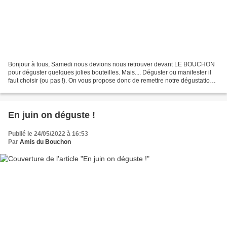
Bonjour à tous, Samedi nous devions nous retrouver devant LE BOUCHON
pour déguster quelques jolies bouteilles. Mais.... Déguster ou manifester il
faut choisir (ou pas !). On vous propose donc de remettre notre dégustation
au samedi 18 février à 10h devant...
En juin on déguste !
Publié le 24/05/2022 à 16:53
Par
Amis du Bouchon