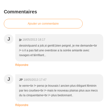
Commentaires
Ajouter un commentaire
J
jp
18/05/2013 18:17
dessin/quand a job,si gentil,bien peigné, je me demande<br
/> s il a pas fait une overdose a la soirée amiante avec
ravages et térrifiant...
Répondre
J
JP
18/05/2013 17:47
le verre<br /> perso je trouvais l ancien plus élégant féminin
par les courbes<br /> mais le nouveau plairas plus aux mecs
du la cinquentaine<br /> plus bedonnant..
Répondre