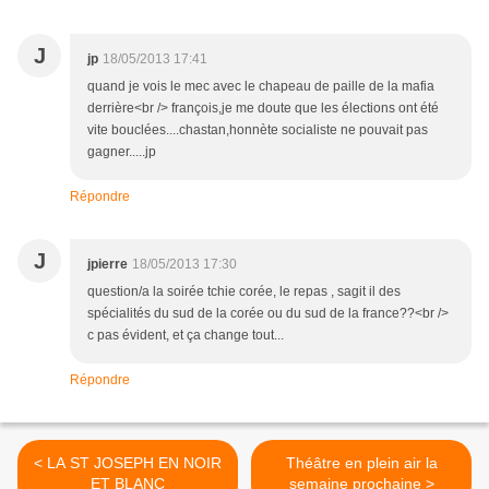
J
jp
18/05/2013 17:41
quand je vois le mec avec le chapeau de paille de la mafia
derrière<br /> françois,je me doute que les élections ont été
vite bouclées....chastan,honnète socialiste ne pouvait pas
gagner.....jp
Répondre
J
jpierre
18/05/2013 17:30
question/a la soirée tchie corée, le repas , sagit il des
spécialités du sud de la corée ou du sud de la france??<br />
c pas évident, et ça change tout...
Répondre
< LA ST JOSEPH EN NOIR
Théâtre en plein air la
ET BLANC
semaine prochaine >