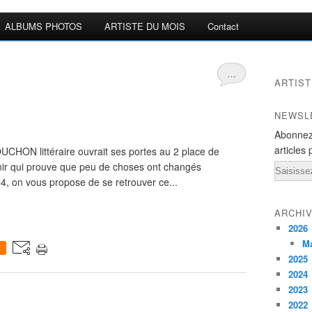
ALBUMS PHOTOS
ARTISTE DU MOIS
Contact
…
ARTIST
NEWSL
Abonnez
articles 
UCHON littéraire ouvrait ses portes au 2 place de
uvenir qui prouve que peu de choses ont changés
Email
24, on vous propose de se retrouver ce...
ARCHI
2026
M
0
2025
2024
2023
2022