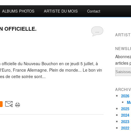
ALBUMS PHOTOS
ARTISTE DU MOIS
Contact
ON OFFICIELLE.
…
ARTIST
NEWSL
Abonnez
articles 
n officielle du Nouveau Bouchon en ce jeudi 5 juillet, à
l'Euro, France Allemagne. Plein de monde... Le bon vin
Email
es de cette soirée sont...
ARCHI
2026
M
0
2025
2024
2023
2022