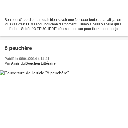
Bon, tout d'abord on aimerait bien savoir une fois pour toute qui a fait ça: en
tous cas c'est LE sujet du bouchon du moment....Bravo à celui ou celle qui a
eu l'idée... Soirée "Ô PEUCHÈRE" réussie bien sur pour féter le dernier jour
du cadet à 2€ avant...
ô peuchère
Publié le 08/01/2014 à 11:41
Par
Amis du Bouchon Littéraire