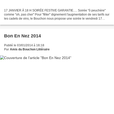
17 JANVIER À 18 H SOIRÉE FESTIVE GARANTIE..... Soirée "ô peuchère"
comme "oh, pas cher" Pour "fêter" dignement l'augmentation de ses tarifs sur
les cadets de vins, le Bouchon nous propose une soirée le vendredi 17
janvier à partir de 18 h (voir affiche...
Bon En Nez 2014
Publié le 03/01/2014 à 18:18
Par
Amis du Bouchon Littéraire