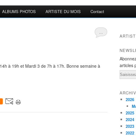
ALBUMS PHOTOS
ARTISTE DU MOIS
Contact
…
ARTIST
NEWSL
Abonnez
articles 
 14h à 19h et Mardi 3 de 7h à 17h. Bonne semaine à
Email
ARCHI
2026
0
M
2025
2024
2023
2022