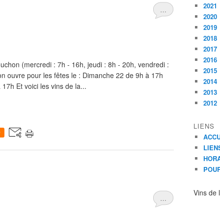
2021
…
2020
2019
2018
2017
2016
chon (mercredi : 7h - 16h, jeudi : 8h - 20h, vendredi :
2015
on ouvre pour les fêtes le : Dimanche 22 de 9h à 17h
2014
7h Et voici les vins de la...
2013
2012
LIENS
0
ACCU
LIEN
HORA
POUR
Vins de 
…