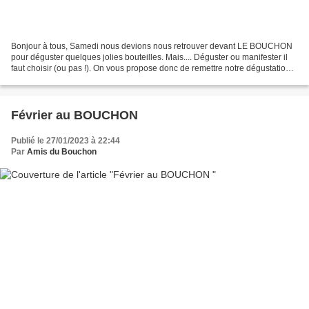
Bonjour à tous, Samedi nous devions nous retrouver devant LE BOUCHON
pour déguster quelques jolies bouteilles. Mais.... Déguster ou manifester il
faut choisir (ou pas !). On vous propose donc de remettre notre dégustation
au samedi 18 février à 10h devant...
Février au BOUCHON
Publié le 27/01/2023 à 22:44
Par
Amis du Bouchon