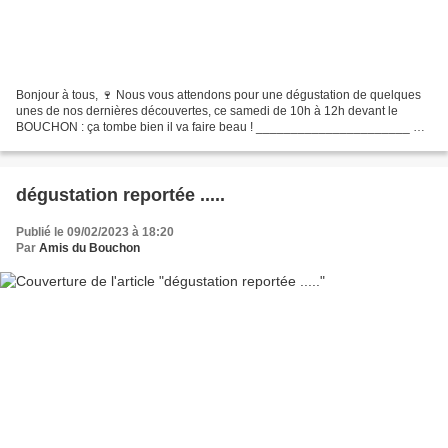
Bonjour à tous, 🍷 Nous vous attendons pour une dégustation de quelques
unes de nos dernières découvertes, ce samedi de 10h à 12h devant le
BOUCHON : ça tombe bien il va faire beau ! ______________________ 🍣
Avant un printemps chargé, avec notamment le...
dégustation reportée .....
Publié le 09/02/2023 à 18:20
Par
Amis du Bouchon