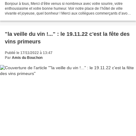
Bonjour à tous, Merci d’être venus si nombreux avec votre sourire, votre
enthousiasme et votre bonne humeur. Voir notre place de l’hôtel de ville
vivante et joyeuse, quel bonheur ! Merci aux collègues commerçants d’avoir
répondu présents, aux Gaspards...
"la veille du vin !..." : le 19.11.22 c'est la fête des
vins primeurs
Publié le 17/11/2022 à 13:47
Par
Amis du Bouchon