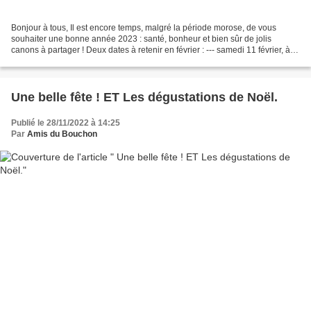
Bonjour à tous, Il est encore temps, malgré la période morose, de vous
souhaiter une bonne année 2023 : santé, bonheur et bien sûr de jolis
canons à partager ! Deux dates à retenir en février : --- samedi 11 février, à
partir de 10h Pour fêter Valentine,...
Une belle fête ! ET Les dégustations de Noël.
Publié le 28/11/2022 à 14:25
Par
Amis du Bouchon