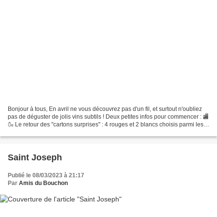
Bonjour à tous, En avril ne vous découvrez pas d'un fil, et surtout n'oubliez
pas de déguster de jolis vins subtils ! Deux petites infos pour commencer : 🏬
🍶 Le retour des "cartons surprises" : 4 rouges et 2 blancs choisis parmi les
bouteilles orphelines...
Saint Joseph
Publié le 08/03/2023 à 21:17
Par
Amis du Bouchon