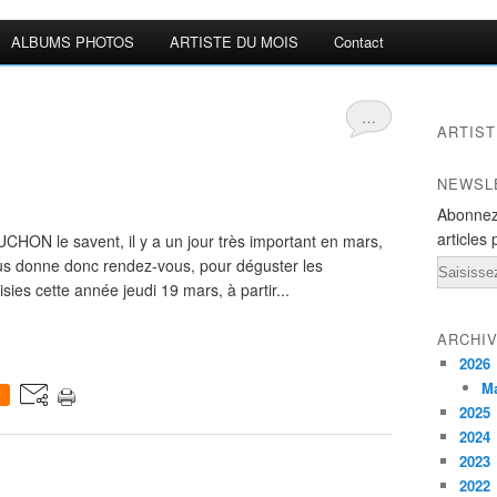
ALBUMS PHOTOS
ARTISTE DU MOIS
Contact
…
ARTIST
NEWSL
Abonnez
articles 
UCHON le savent, il y a un jour très important en mars,
us donne donc rendez-vous, pour déguster les
Email
ies cette année jeudi 19 mars, à partir...
ARCHI
2026
M
0
2025
2024
2023
2022