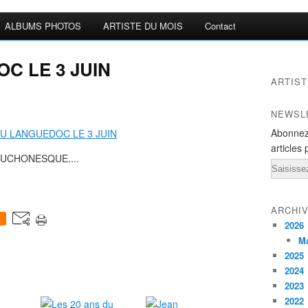
ALBUMS PHOTOS
ARTISTE DU MOIS
Contact
C LE 3 JUIN
ARTIST
NEWSL
Abonnez
articles 
OUCHONESQUE....
Email
ARCHI
0
2026
M
2025
2024
2023
2022