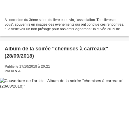
A l'occasion du 3ème salon du livre et du vin, l'association "Des livres et
vous", souvenirs en images des événements qui ont ponctué ces rencontres.
" Je veux voir un bon présage pour nos amis vignerons : la cuvée 2019 de
notre fête "LIVRE OU VERRE ?"...
Album de la soirée "chemises à carreaux"
(28/09/2018)
Publié le 17/10/2018 à 20:21
Par
N & A