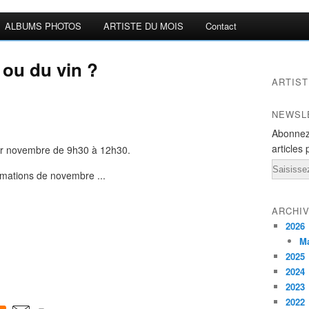
ALBUMS PHOTOS
ARTISTE DU MOIS
Contact
ou du vin ?
ARTIST
NEWSL
Abonnez
articles 
r novembre de 9h30 à 12h30.
Email
nimations de novembre ...
ARCHI
2026
M
2025
2024
2023
2022